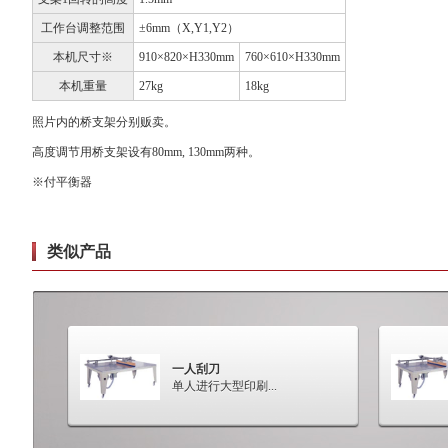
工作台调整范围
±6mm（X,Y1,Y2）
本机尺寸※
910×820×H330mm
760×610×H330mm
本机重量
27kg
18kg
照片内的桥支架分别贩卖。
高度调节用桥支架设有80mm, 130mm两种。
※付平衡器
类似产品
一人刮刀
单人进行大型印刷...