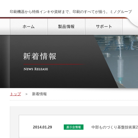
印刷機器から特殊インキや資材まで、印刷のすべてが揃う。ミノグループ
トップ
製品情報
サポート
トップ
＞
新着情報
2014.01.29
中部ものづくり基盤技術展2