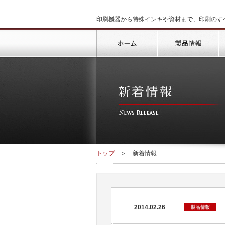
印刷機器から特殊インキや資材まで、印刷のす
トップ
製
トップ
＞
新着情報
2014.02.26