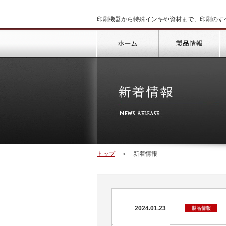
印刷機器から特殊インキや資材まで、印刷のす
トップ
製
トップ
＞
新着情報
2024.01.23