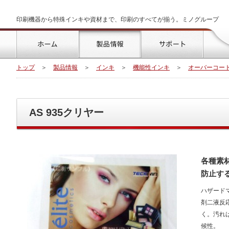
印刷機器から特殊インキや資材まで、印刷のすべてが揃う。ミノグループ
トップ
製品情報
サポート
トップ
＞
製品情報
＞
インキ
＞
機能性インキ
＞
オーバーコー
AS 935クリヤー
各種素
防止す
ハザード
剤二液反
く。汚れ
候性。