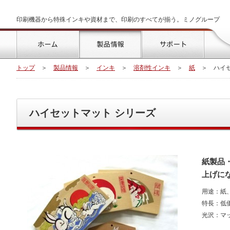
印刷機器から特殊インキや資材まで、印刷のすべてが揃う。ミノグループ
トップ
製品情報
サポート
トップ
＞
製品情報
＞
インキ
＞
溶剤性インキ
＞
紙
＞
ハイ
ハイセットマット シリーズ
紙製品
上げに
用途：紙
特長：低
光沢：マ