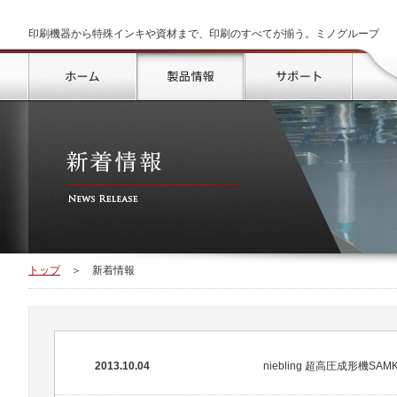
印刷機器から特殊インキや資材まで、印刷のすべてが揃う。ミノグループ
トップ
製品情報
サポート
トップ
＞
新着情報
2013.10.04
niebling 超高圧成形機SAMK