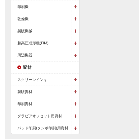
印刷機
乾燥機
製版機械
超高圧成形機(FIM)
周辺機器
スクリーンインキ
製版資材
印刷資材
ポリエステルスクリーン
最高品質のSmartmesh-Pブラン
グラビアオフセット用資材
ド！多くのアイテムあり
パッド印刷(タンポ印刷)用資材