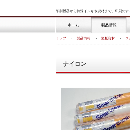
印刷機器から特殊インキや資材まで、印刷のす
トップ
製
トップ
＞
製品情報
＞
製版資材
＞
ス
ナイロン