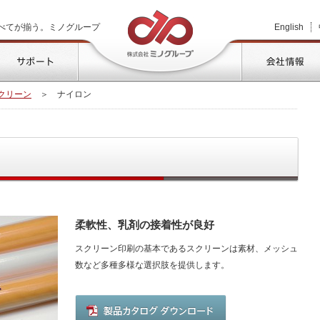
株式会社ミノグループ
べてが揃う。ミノグループ
English
品情報
サポート
クリーン
＞
ナイロン
柔軟性、乳剤の接着性が良好
スクリーン印刷の基本であるスクリーンは素材、メッシュ
数など多種多様な選択肢を提供します。