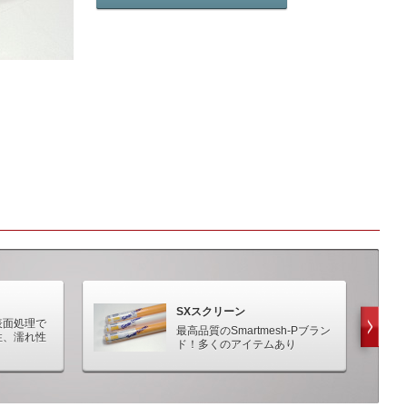
製
品
カ
タ
ロ
グ
の
ダ
ウ
ン
ロ
ー
ド
は
こ
ち
ら
SXスクリーン
表面処理で
最高品質のSmartmesh-Pブラン
性、濡れ性
ド！多くのアイテムあり