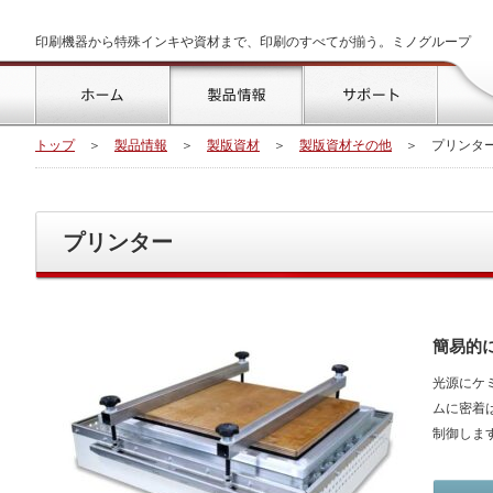
印刷機器から特殊インキや資材まで、印刷のすべてが揃う。ミノグループ
トップ
製品情報
サポート
トップ
＞
製品情報
＞
製版資材
＞
製版資材その他
＞
プリンタ
プリンター
簡易的
光源にケ
ムに密着
制御しま