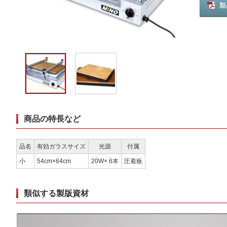
商品の特長など
品名
有効ガラスサイズ
光源
付属
小
54cm×64cm
20W× 6本
圧着板
類似する製版資材