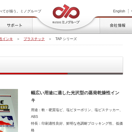
株式会社ミノグループ
べてが揃う。ミノグループ
English
品情報
サポート
性インキ
＞
プラスチック
＞
TAP シリーズ
幅広い用途に適した光沢型の蒸発乾燥性イン
キ
用途：軟・硬質塩ビ、塩ビターポリン、塩ビステッカー、
ABS
特長：印刷適性良好、鮮明な色調耐ブロッキング性、低価
格