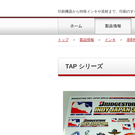
印刷機器から特殊インキや資材まで、印刷のす
トップ
製
トップ
＞
製品情報
＞
インキ
＞
溶剤
TAP シリーズ