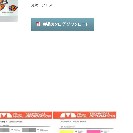
光沢：グロス
製
品
カ
タ
ロ
グ
の
ダ
ウ
ン
ロ
ー
ド
は
こ
ち
ら