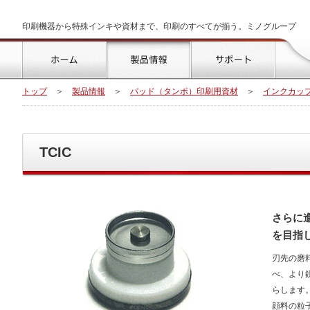
印刷機器から特殊インキや資材まで、印刷のすべてが揃う。ミノグループ
トップ
製品情報
サポート
トップ
＞
製品情報
＞
パッド（タンポ）印刷用資材
＞
インクカッ
TCIC
さらに
を目指
刃先の磨
べ、より
らします
顔料の粒