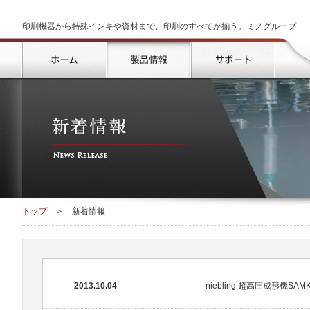
印刷機器から特殊インキや資材まで、印刷のすべてが揃う。ミノグループ
トップ
製品情報
サポート
トップ
＞
新着情報
2013.10.04
niebling 超高圧成形機SAMK