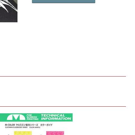
製
品
カ
タ
ロ
グ
の
ダ
ウ
ン
ロ
ー
ド
は
こ
ち
ら