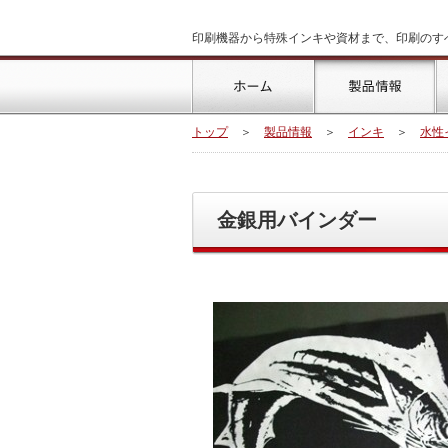
印刷機器から特殊インキや資材まで、印刷のす
トップ
製
トップ
＞
製品情報
＞
インキ
＞
水性
金銀用バインダー