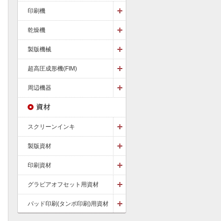
印刷機
乾燥機
製版機械
超高圧成形機(FIM)
周辺機器
スクリーンインキ
製版資材
印刷資材
グラビアオフセット用資材
パッド印刷(タンポ印刷)用資材