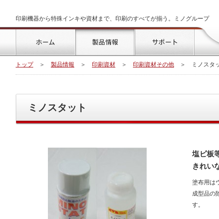
印刷機器から特殊インキや資材まで、印刷のすべてが揃う。ミノグループ
トップ
製品情報
サポート
トップ
＞
製品情報
＞
印刷資材
＞
印刷資材その他
＞
ミノスタ
ミノスタット
塩ビ板
きれい
塗布用は
成型品の
す。