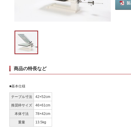
商品の特長など
■基本仕様
テーブル寸法
42×52cm
推奨枠サイズ
46×61cm
本体寸法
78×42cm
重量
13.5kg