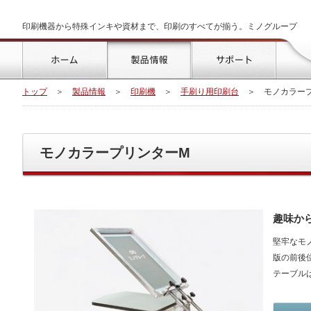
印刷機器から特殊インキや資材まで、印刷のすべてが揃う。ミノグループ
トップ
製品情報
サポート
トップ
＞
製品情報
＞
印刷機
＞
手刷り用印刷台
＞
モノカラー
モノカラープリンターM
趣味か
堅牢なモ
版の前後
テーブル