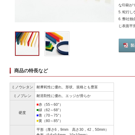
な印刷が
5. 蛇行
6. 弊
じ表面平
商品の特長など
ミノウレタン
耐摩耗性に優れ、形状、規格とも豊富
ミノプレン
耐溶剤性に優れ、エッジが滑らか
■
赤（55～60°）
■
緑（62～68°）
硬度
■
青（70～75°）
■
黄（80～85°）
平形（厚さ6，9mm 高さ30，42，50mm）