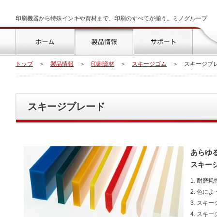
印刷機器から特殊インキや資材まで、印刷のすべてが揃う。ミノグループ
トップ
製品情報
サポート
トップ
＞
製品情報
＞
印刷資材
＞
スキージゴム
＞
スキージブ
スキージブレード
あらゆ
スキー
1. 耐磨
2. 色に
3. スキ
4. ス