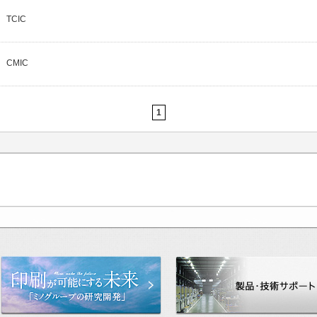
TCIC
CMIC
1
った世界基準
印刷が可能にする未来「研究開発」