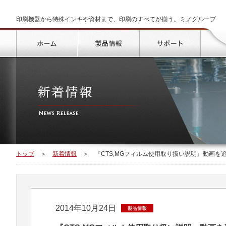
印刷機器から特殊インキや資材まで、印刷のすべてが揃う。ミノグループ
トップ
製品情報
サポート
トップ
＞
新着情報
＞
『CTS,MGフィルム使用取り扱い説明』動画を
2014年10月24日