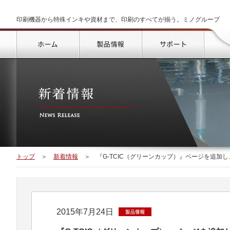
印刷機器から特殊インキや資材まで、印刷のすべてが揃う。ミノグループ
トップ
製品情報
サポート
トップ
＞
新着情報
＞
『G-TCIC（グリーンカップ）』ページを追加
2015年7月24日