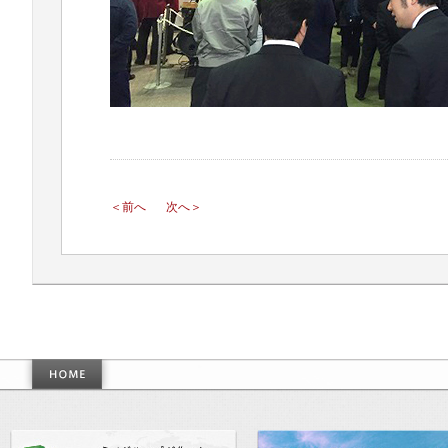
＜前へ
次へ＞
作った世界基準