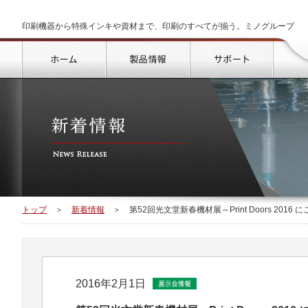
印刷機器から特殊インキや資材まで、印刷のすべてが揃う。ミノグループ
トップ
製品情報
サポート
トップ
＞
新着情報
＞
第52回光文堂新春機材展～Print Doors 20
2016年2月1日