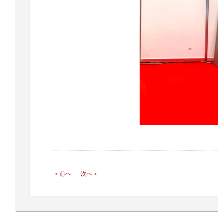
＜前へ
次へ＞