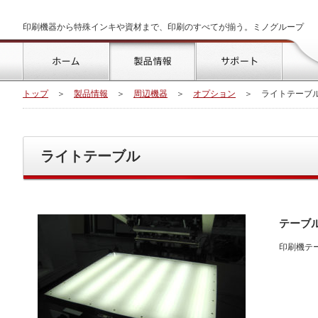
印刷機器から特殊インキや資材まで、印刷のすべてが揃う。ミノグループ
トップ
製品情報
サポート
トップ
＞
製品情報
＞
周辺機器
＞
オプション
＞
ライトテーブ
ライトテーブル
テーブ
印刷機テ