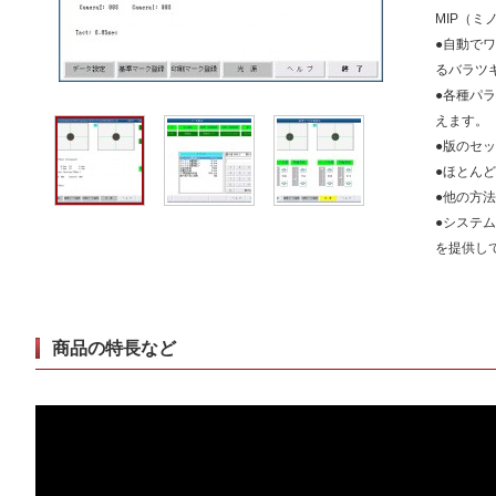
MIP（
●自動で
るバラツ
●各種パ
えます。
●版のセ
●ほとん
●他の方
●システ
を提供し
商品の特長など