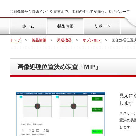
印刷機器から特殊インキや資材まで、印刷のすべてが揃う。ミノグループ
トップ
製品情報
サポート
トップ
＞
製品情報
＞
周辺機器
＞
オプション
＞
画像処理位置決
画像処理位置決め装置「MIP」
見えに
します
スクリー
置決め装置
します。