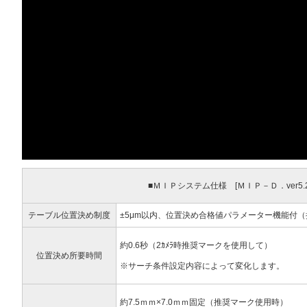
■ＭＩＰシステム仕様 [ＭＩＰ－Ｄ．ver5.2
テーブル位置決め制度
±5μm以内、位置決め合格値パラメーター機能付
約0.6秒（2ｶﾒﾗ時推奨マークを使用して）
位置決め所要時間
※サーチ条件設定内容によって変化します。
約7.5ｍｍ×7.0ｍｍ固定（推奨マーク使用時）