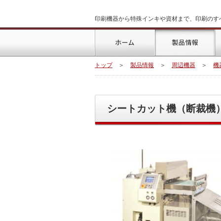
印刷機器から特殊インキや資材まで、印刷のす
トップ
製
トップ
＞
製品情報
＞
周辺機器
＞
機
シートカット機（断裁機