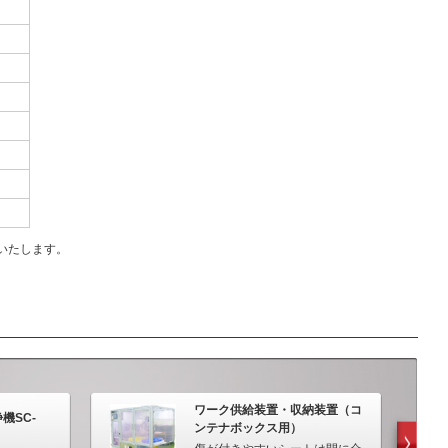
き
いたします。
ワーク供給装置・収納装置（コ
機SC-
ンテナボックス用）