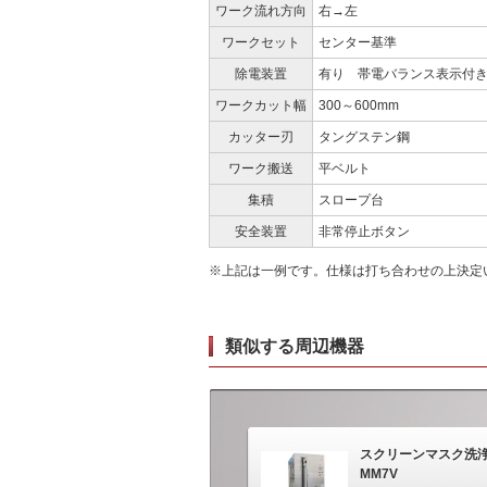
ワーク流れ方向
右→左
ワークセット
センター基準
除電装置
有り 帯電バランス表示付
ワークカット幅
300～600mm
カッター刃
タングステン鋼
ワーク搬送
平ベルト
集積
スロープ台
安全装置
非常停止ボタン
※上記は一例です。仕様は打ち合わせの上決定
類似する周辺機器
スクリーンマスク洗浄
MM7V