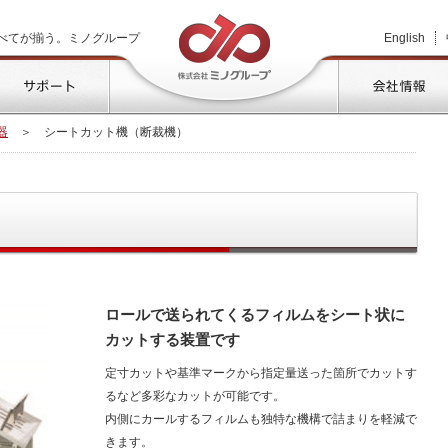
株式会社ミノグループ
べてが揃う。ミノグループ
English
品情報
サポート
器
＞
シートカット機（断裁機）
）
ロールで送られてくるフィルムをシート状に
カットする装置です
定寸カットや基準マークから指定量送った箇所でカットす
るなど多彩なカットが可能です。
内側にカールするフィルムも独特な機構で詰まりを軽減で
きます。