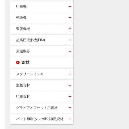
印刷機
乾燥機
製版機械
超高圧成形機(FIM)
周辺機器
スクリーンインキ
製版資材
印刷資材
グラビアオフセット用資材
パッド印刷(タンポ印刷)用資材