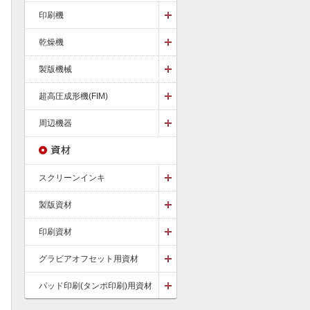
印刷機
乾燥機
製版機械
超高圧成形機(FIM)
周辺機器
スクリーンインキ
製版資材
印刷資材
グラビアオフセット用資材
パッド印刷(タンポ印刷)用資材