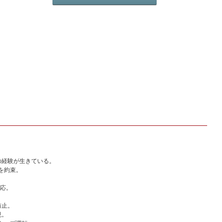
製
品
カ
タ
ロ
グ
の
ダ
ウ
ン
ロ
ー
ド
は
こ
ち
ら
の経験が生きている。
度を約束。
対応。
防止。
視。