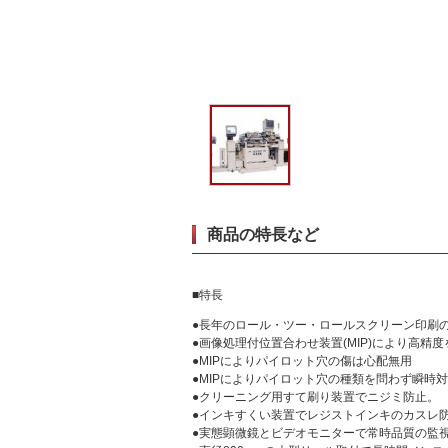
商品の特長など
■特長
●長年のロール・ツー・ロールスクリーン印刷
●画像処理付位置合わせ装置(MIP)により高精
●MIPによりパイロット穴の傷は心配無用
●MIPによりパイロット穴の種類を問わず瞬時
●クリーニング用すて刷り装置でニジミ防止。
●インキすくい装置でレジストインキのカスレ
●実態顕微鏡とビデオモニターで常時品質の監