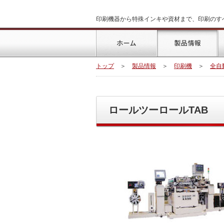
印刷機器から特殊インキや資材まで、印刷のす
トップ
製
トップ
＞
製品情報
＞
印刷機
＞
全自
ロールツーロールTAB