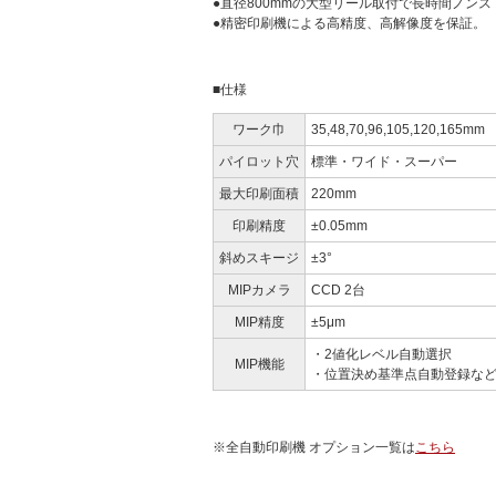
●直径800mmの大型リール取付で長時間ノン
●精密印刷機による高精度、高解像度を保証。
■仕様
ワーク巾
35,48,70,96,105,120,165mm
パイロット穴
標準・ワイド・スーパー
最大印刷面積
220mm
印刷精度
±0.05mm
斜めスキージ
±3°
MIPカメラ
CCD 2台
MIP精度
±5μm
・2値化レベル自動選択
MIP機能
・位置決め基準点自動登録な
※全自動印刷機 オプション一覧は
こちら