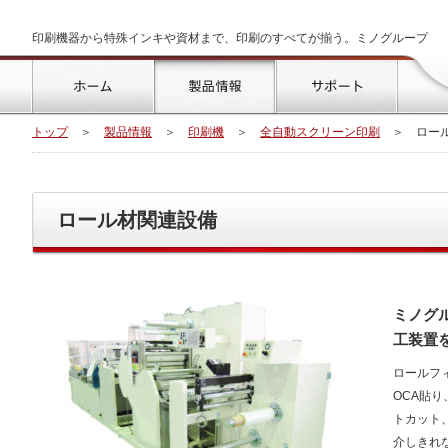
印刷機器から特殊インキや資材まで、印刷のすべてが揃う。ミノグループ
トップ
製品情報
サポート
トップ
＞
製品情報
＞
印刷機
＞
全自動スクリーン印刷
＞
ロー
ロール材関連設備
ミノグ
工装置
ロールフ
OCA貼
トカット
介しきれ